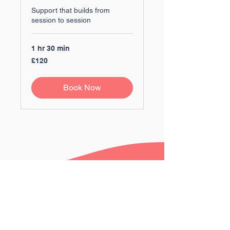
Support that builds from
session to session
1 hr 30 min
120
£120
ปอนด์
ส
เตอร์
Book Now
ลิง
(สห
ราช
อาณาจักร)
Join our community today and
start exploring the possibilities of
experiential learning and service
learning in your classroom!