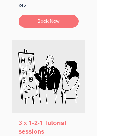
45
£45
ปอนด์
ส
เตอร์
Book Now
ลิง
(สห
ราช
อาณาจักร)
3 x 1-2-1 Tutorial
sessions